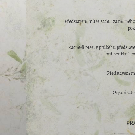
Představení může začít i za mírného 
pok
Začne-li pršet v průběhu představen
“letní bouřku”, m
Představení mů
Organizáto
PR