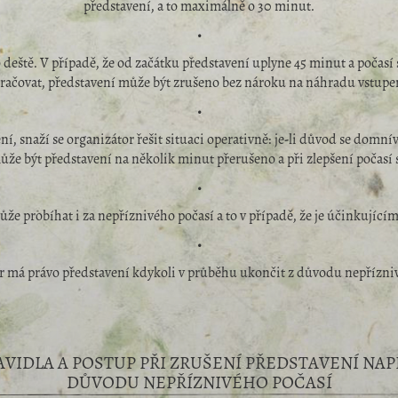
představení, a to maximálně o 30 minut.
•
deště. V případě, že od začátku představení uplyne 45 minut a počasí 
račovat, představení může být zrušeno bez nároku na náhradu vstupe
•
í, snaží se organizátor řešit situaci operativně: je-li důvod se domní
ůže být představení na několik minut přerušeno a při zlepšení počasí 
•
že probíhat i za nepříznivého počasí a to v případě, že je účinkující
•
r má právo představení kdykoli v průběhu ukončit z důvodu nepřízniv
AVIDLA A POSTUP PŘI ZRUŠENÍ PŘEDSTAVENÍ NAPŘ
DŮVODU NEPŘÍZNIVÉHO POČASÍ