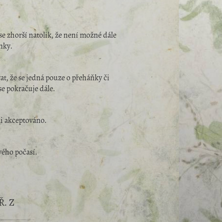
se zhorší natolik, že není možné dále
nky.
vat, že se jedná pouze o přeháňky či
se pokračuje dále.
mi akceptováno.
ého počasí.
. Z