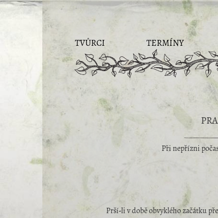
TVŮRCI
TERMÍNY
PRA
Při nepřízni poča
Prší-li v době obvyklého začátku pře