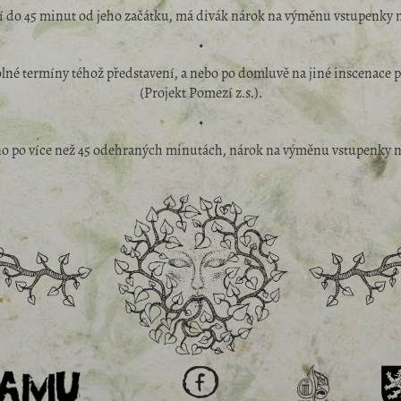
í do 45 minut od jeho začátku, má divák nárok na výměnu vstupenky 
•
olné termíny téhož představení, a nebo po domluvě na jiné inscenac
(Projekt Pomezí z.s.).
•
no po více než 45 odehraných minutách, nárok na výměnu vstupenky n