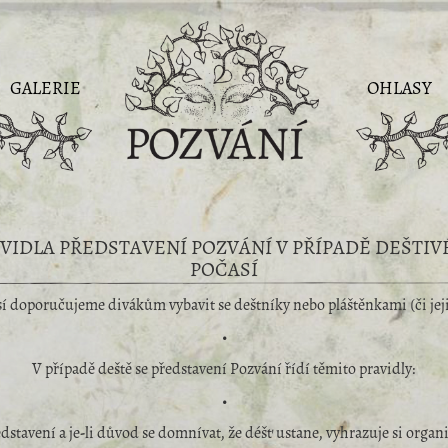
GALERIE
OHLASY
VIDLA PŘEDSTAVENÍ POZVÁNÍ V PŘÍPADĚ DEŠTI
POČASÍ
sí doporučujeme divákům vybavit se deštníky nebo pláštěnkami (či jeji
•
V případě deště se představení Pozvání řídí těmito pravidly:
•
dstavení a je-li důvod se domnívat, že déšť ustane, vyhrazuje si organi